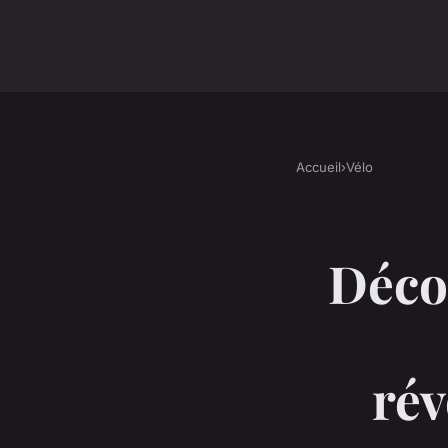
Accueil
›
Vélo
Déco
rév