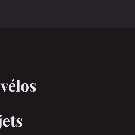
o
vélos
jets