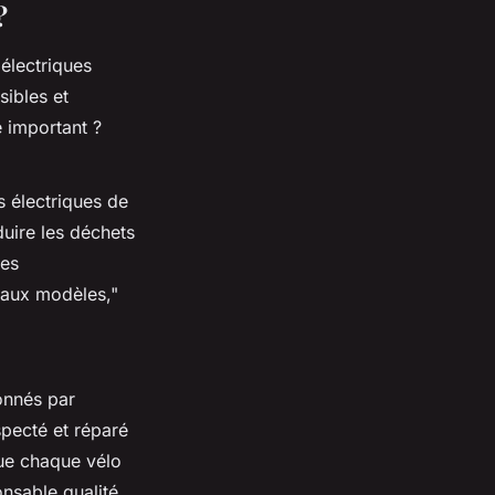
?
électriques
sibles et
 important ?
 électriques de
duire les déchets
ues
eaux modèles,"
ionnés par
pecté et réparé
ue chaque vélo
nsable qualité