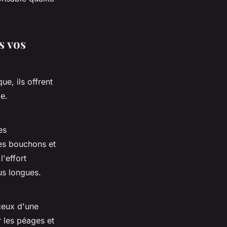
s vos
e, ils offrent
e.
es
es bouchons et
l'effort
us longues.
 ceux d'une
r les péages et