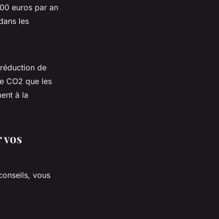
500 euros par an
dans les
 réduction de
de CO2 que les
ent à la
 vos
conseils, vous