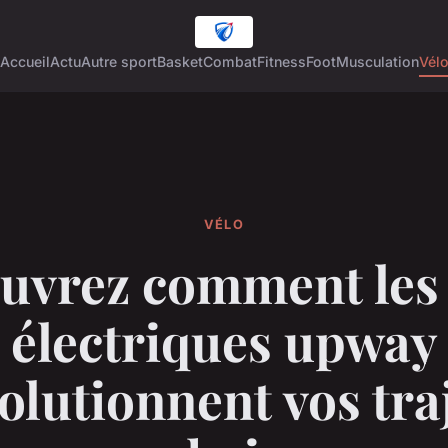
Accueil
Actu
Autre sport
Basket
Combat
Fitness
Foot
Musculation
Vél
VÉLO
uvrez comment les 
électriques upway
olutionnent vos tra