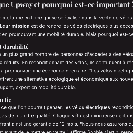
que Upway et pourquoi est-ce important 
ateforme en ligne qui se spécialise dans la vente de vélos 
Leur mission
est de rendre les vélos électriques plus acces
t en promouvant une mobilité durable. Mais pourquoi est-ce
t durabilité
un plus grand nombre de personnes d'accéder à des vélos
ix réduits. En reconditionnant des vélos, ils contribuent à ré
t à promouvoir une économie circulaire.
"Les vélos électriq
offrent une alternative écologique et économique aux nouv
upont, expert en mobilité durable.
antie
ce que l'on pourrait penser, les vélos électriques recondit
as de moindre qualité. Chaque vélo est minutieusement ins
ffrant ainsi une garantie de 12 mois.
"Nous nous assurons q
tat avant de le mettre en vente,"
affirme Sophie Martin, respo