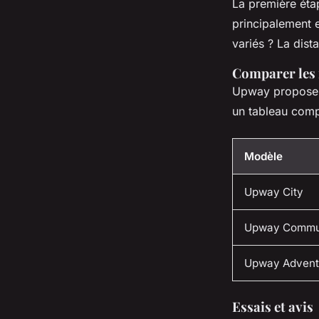
La première éta
principalement e
variés ? La dist
Comparer les
Upway propose u
un tableau compa
Modèle
Upway City
Upway Commu
Upway Advent
Essais et avis