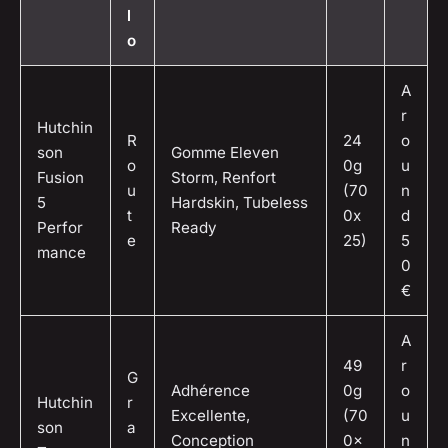
l
o
A
r
Hutchin
R
24
o
son
Gomme Eleven
o
0g
u
Fusion
Storm, Renfort
u
(70
n
5
Hardskin, Tubeless
t
0x
d
Perfor
Ready
e
25)
5
mance
0
€
A
49
r
G
Adhérence
0g
o
Hutchin
r
Excellente,
(70
u
son
a
Conception
0×
n