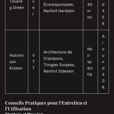
Touare
v
Écoresponsable,
40
d
g Green
e
Renfort Hardskin
m
4
l
m)
5
€
A
r
No
o
Architecture de
Hutchin
V
n
u
Crampons,
son
T
sp
n
Tringles Souples,
Kraken
T
éci
d
Renfort Sideskin
fié
4
0
€
Conseils Pratiques pour l'Entretien et
l'Utilisation
Montage et Pression