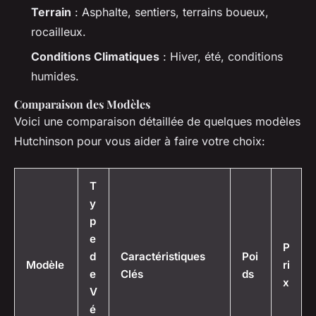
Terrain
: Asphalte, sentiers, terrains boueux,
rocailleux.
Conditions Climatiques
: Hiver, été, conditions
humides.
Comparaison des Modèles
Voici une comparaison détaillée de quelques modèles
Hutchinson pour vous aider à faire votre choix:
T
y
p
e
P
d
Caractéristiques
Poi
Modèle
ri
e
Clés
ds
x
V
é