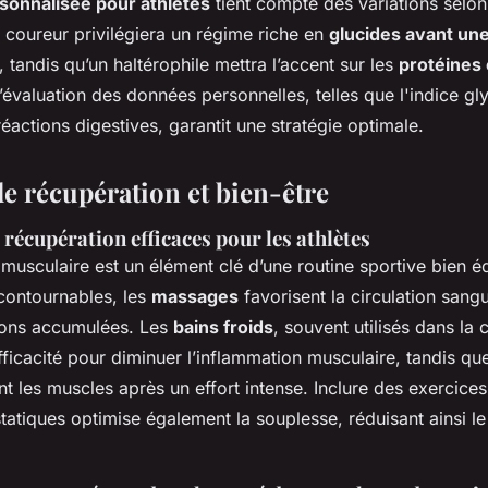
rsonnalisée pour athlètes
tient compte des variations selon 
 coureur privilégiera un régime riche en
glucides avant un
, tandis qu’un haltérophile mettra l’accent sur les
protéines 
L’évaluation des données personnelles, telles que l'indice g
réactions digestives, garantit une stratégie optimale.
de récupération et bien-être
récupération efficaces pour les athlètes
musculaire est un élément clé d’une routine sportive bien éq
contournables, les
massages
favorisent la circulation sangu
sions accumulées. Les
bains froids
, souvent utilisés dans la 
ficacité pour diminuer l’inflammation musculaire, tandis que
 les muscles après un effort intense. Inclure des exercices
atiques optimise également la souplesse, réduisant ainsi le