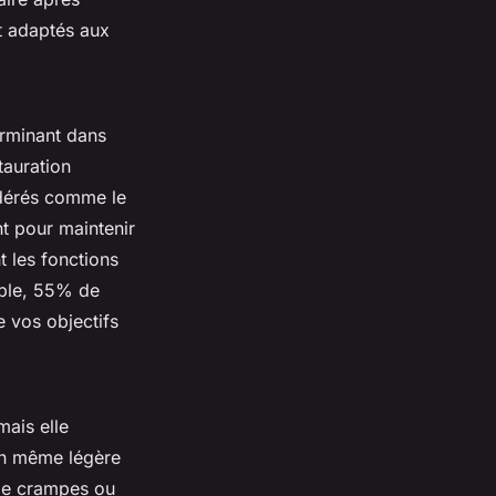
et adaptés aux
erminant dans
tauration
idérés comme le
t pour maintenir
t les fonctions
mple, 55% de
 vos objectifs
mais elle
on même légère
 de crampes ou