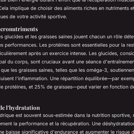
Cela implique de choisir des aliments riches en nutriments 
ues de votre activité sportive.
acronutriments
es glucides et les graisses saines jouent chacun un rôle dét
es performances. Les protéines sont essentielles pour la res
ticulièrement après un exercice intense. Les glucides, cons
ipal du corps, sont cruciaux avant une séance d'entraînemen
s que les graisses saines, telles que les oméga-3, soutiennen
éduisent l'inflammation. Une répartition équilibrée—par exe
e protéines, et 25% de graisses—peut varier en fonction de
de l'hydratation
drique est souvent sous-estimée dans la nutrition sportive, 
tement la performance et la récupération. Une déshydratati
une baisse significative d'endurance et augmenter le risque