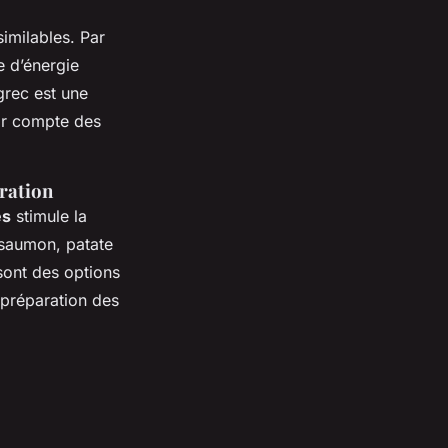
similables. Par
 d’énergie
grec est une
nir compte des
ration
es
stimule la
 saumon, patate
sont des options
a préparation des