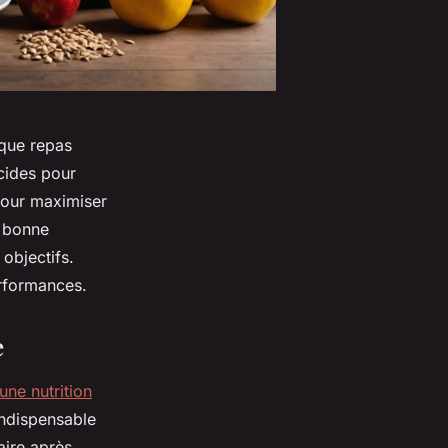
aque repas
cides pour
 pour maximiser
e bonne
objectifs.
erformances.
e
une nutrition
indispensable
aire après