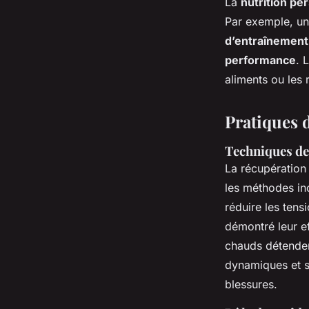
La
nutrition pe
Par exemple, un
d’entraînement
performance
. 
aliments ou les 
Pratiques 
Techniques de 
La récupération 
les méthodes in
réduire les ten
démontré leur ef
chauds détendent
dynamiques et st
blessures.