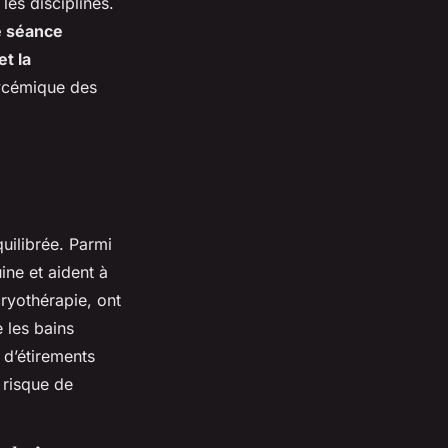
les disciplines.
e séance
et la
lycémique des
uilibrée. Parmi
ine et aident à
cryothérapie, ont
 les bains
 d’étirements
 risque de