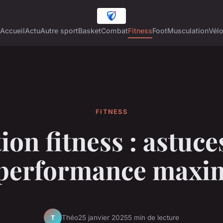
Accueil
Actu
Autre sport
Basket
Combat
Fitness
Foot
Musculation
Vél
FITNESS
ion fitness : astuc
performance maxi
Théo
25 janvier 2025
5 min de lecture
T