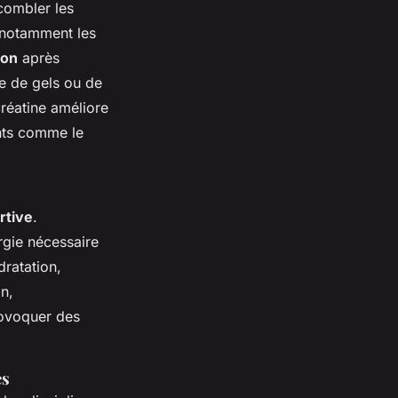
combler les
, notamment les
ion
après
e de gels ou de
créatine améliore
ents comme le
rtive
.
rgie nécessaire
dratation,
n,
rovoquer des
es