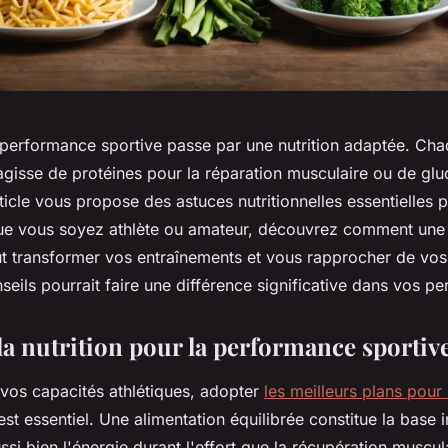
 performance sportive passe par une nutrition adaptée. Ch
agisse de protéines pour la réparation musculaire ou de glu
rticle vous propose des astuces nutritionnelles essentielles
Que vous soyez athlète ou amateur, découvrez comment un
ut transformer vos entraînements et vous rapprocher de vos 
eils pourrait faire une différence significative dans vos p
la nutrition pour la performance sportiv
vos capacités athlétiques, adopter
les meilleurs plans pour 
st essentiel. Une alimentation équilibrée constitue la base 
ssi bien l'énergie durant l'effort que la récupération muscul