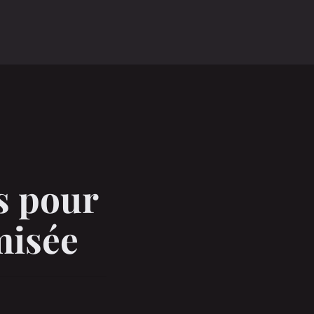
o
es pour
misée