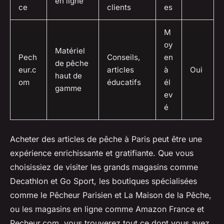
en ligne
ce
clients
es
M
oy
Matériel
Pech
Conseils,
en
de pêche
eur.c
articles
à
Oui
haut de
om
éducatifs
él
gamme
ev
é
Acheter des articles de pêche à Paris peut être une
expérience enrichissante et gratifiante. Que vous
choisissiez de visiter les grands magasins comme
Decathlon et Go Sport, les boutiques spécialisées
comme le Pêcheur Parisien et La Maison de la Pêche,
ou les magasins en ligne comme Amazon France et
Pecheur.com, vous trouverez tout ce dont vous avez