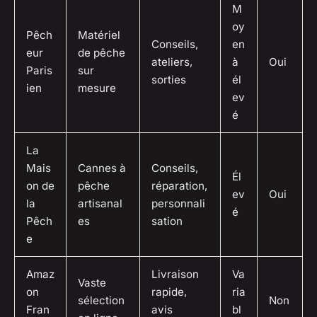
M
oy
Pêch
Matériel
Conseils,
en
eur
de pêche
ateliers,
à
Oui
Paris
sur
sorties
él
ien
mesure
ev
é
La
Mais
Cannes à
Conseils,
Él
on de
pêche
réparation,
ev
Oui
la
artisanal
personnali
é
Pêch
es
sation
e
Amaz
Livraison
Va
Vaste
on
rapide,
ria
sélection
Non
Fran
avis
bl